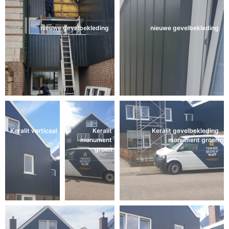
nieuwe gevelbekleding
nieuwe gevelbekleding
Keralit verticaal
Keralit
Keralit gevelbekleding
monument
monument groen
groen