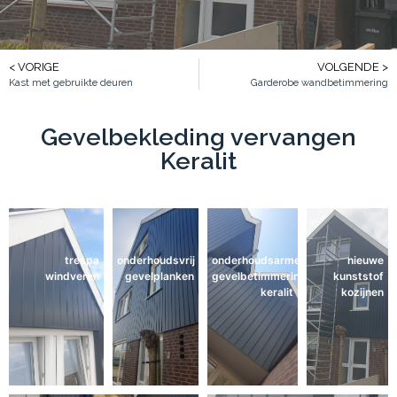
< VORIGE
VOLGENDE >
Kast met gebruikte deuren
Garderobe wandbetimmering
Gevelbekleding vervangen
Keralit
trespa
onderhoudsvrij
onderhoudsarme
nieuwe
windveren
gevelplanken
gevelbetimmering
kunststof
keralit
kozijnen