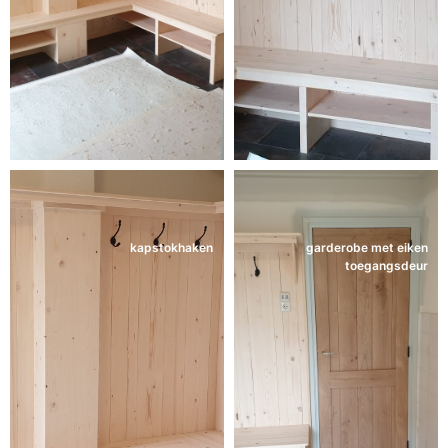
kapstokhaken
garderobe met eiken
toegangsdeur